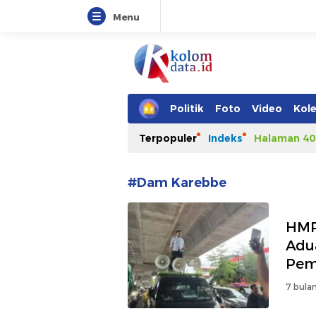
Menu
Kolomdata.id
Politik
Foto
Video
Kole
Terpopuler
Indeks
Halaman 40
#Dam Karebbe
HMP
Adu
Pem
7 bulan