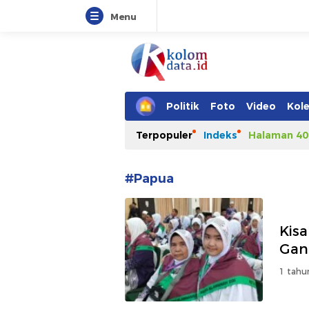
Menu
Kolomdata.id
Politik
Foto
Video
Kole
Terpopuler
Indeks
Halaman 40
#Papua
Kis
Gan
1 tahu