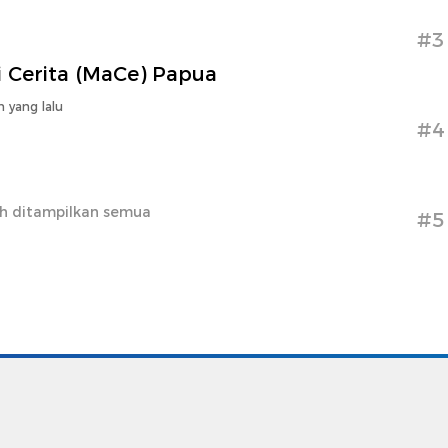
#3
i Cerita (MaCe) Papua
n yang lalu
#4
h ditampilkan semua
#5