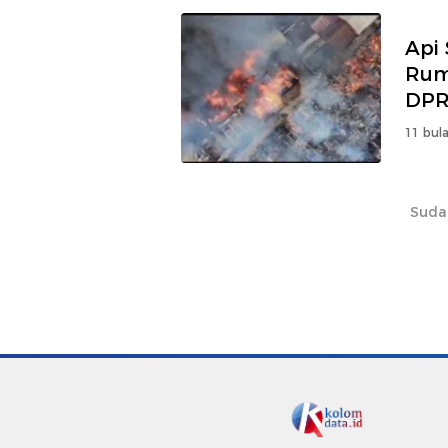
Api
Rum
DPR
11 bula
Suda