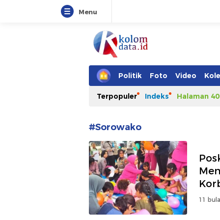
Menu
Kolomdata.id
Politik
Foto
Video
Kole
Terpopuler
Indeks
Halaman 40
#Sorowako
Pos
Men
Kor
11 bula