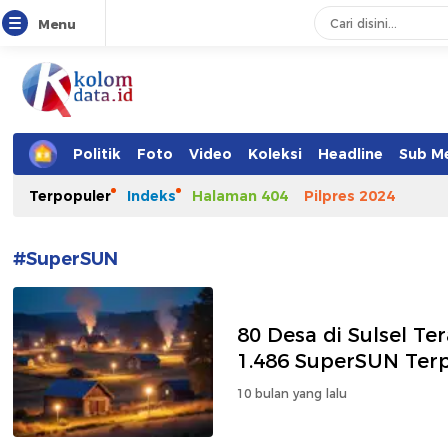
Menu
Kolomdata.id
Politik
Foto
Video
Koleksi
Headline
Sub M
Terpopuler
Indeks
Halaman 404
Pilpres 2024
#SuperSUN
80 Desa di Sulsel T
1.486 SuperSUN Ter
10 bulan yang lalu