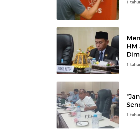
1 tahu
Men
HM 
Dimi
1 tahu
“Ja
Send
1 tahu