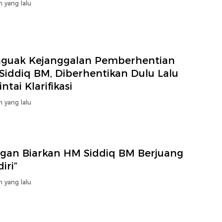
n yang lalu
guak Kejanggalan Pemberhentian
Siddiq BM, Diberhentikan Dulu Lalu
ntai Klarifikasi
n yang lalu
ngan Biarkan HM Siddiq BM Berjuang
iri”
n yang lalu