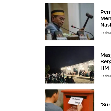
Pem
Men
Na
1 tahu
Mas
Ber
HM 
1 tahu
“Sur