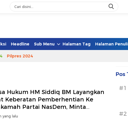
ksi
Headline
Sub Menu
Halaman Tag
Halaman Penuli
4
Pilpres 2024
Pos 
#1
sa Hukum HM Siddiq BM Layangkan
at Keberatan Pemberhentian Ke
kamah Partai NasDem, Minta
#2
uruh Proses Admistrasi PAW
n yang lalu
entikan