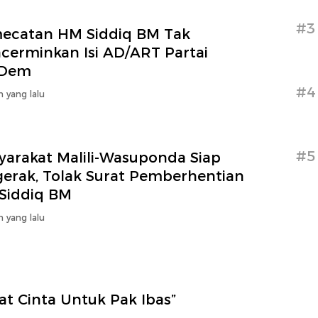
#3
ecatan HM Siddiq BM Tak
cerminkan Isi AD/ART Partai
sDem
#4
n yang lalu
#5
yarakat Malili-Wasuponda Siap
gerak, Tolak Surat Pemberhentian
Siddiq BM
n yang lalu
at Cinta Untuk Pak Ibas”