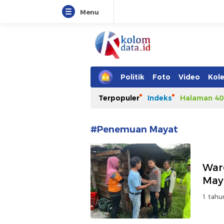
Menu
Kolomdata.id
Politik
Foto
Video
Kole
Terpopuler
Indeks
Halaman 40
#Penemuan Mayat
War
May
1 tahu