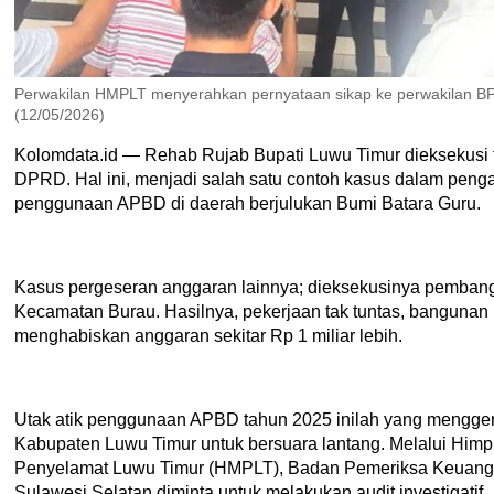
Perwakilan HMPLT menyerahkan pernyataan sikap ke perwakilan BPK
(12/05/2026)
Kolomdata.id — Rehab Rujab Bupati Luwu Timur dieksekusi
DPRD. Hal ini, menjadi salah satu contoh kasus dalam peng
penggunaan APBD di daerah berjulukan Bumi Batara Guru.
Kasus pergeseran anggaran lainnya; dieksekusinya pemban
Kecamatan Burau. Hasilnya, pekerjaan tak tuntas, banguna
menghabiskan anggaran sekitar Rp 1 miliar lebih.
Utak atik penggunaan APBD tahun 2025 inilah yang mengge
Kabupaten Luwu Timur untuk bersuara lantang. Melalui Hi
Penyelamat Luwu Timur (HMPLT), Badan Pemeriksa Keuanga
Sulawesi Selatan diminta untuk melakukan audit investigatif.