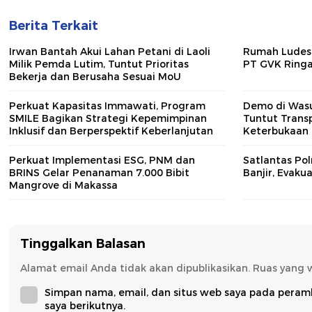
Berita Terkait
Irwan Bantah Akui Lahan Petani di Laoli
Rumah Ludes 
Milik Pemda Lutim, Tuntut Prioritas
PT GVK Ring
Bekerja dan Berusaha Sesuai MoU
Perkuat Kapasitas Immawati, Program
Demo di Wasu
SMILE Bagikan Strategi Kepemimpinan
Tuntut Trans
Inklusif dan Berperspektif Keberlanjutan
Keterbukaan
Perkuat Implementasi ESG, PNM dan
Satlantas Pol
BRINS Gelar Penanaman 7.000 Bibit
Banjir, Evak
Mangrove di Makassa
Tinggalkan Balasan
Alamat email Anda tidak akan dipublikasikan.
Ruas yang 
Simpan nama, email, dan situs web saya pada peram
saya berikutnya.