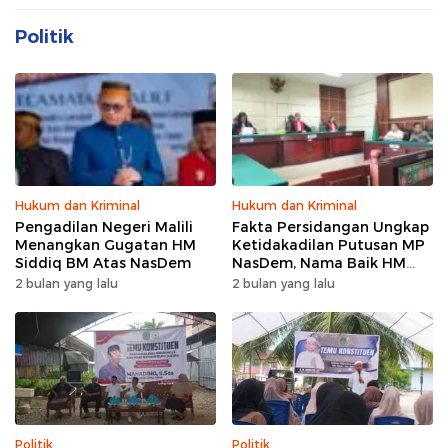
Politik
Hukum dan Kriminal
Hukum dan Kriminal
Pengadilan Negeri Malili
Fakta Persidangan Ungkap
Menangkan Gugatan HM
Ketidakadilan Putusan MP
Siddiq BM Atas NasDem
NasDem, Nama Baik HM
Siddiq BM Harus Dipulihkan
2 bulan yang lalu
2 bulan yang lalu
Politik
Politik