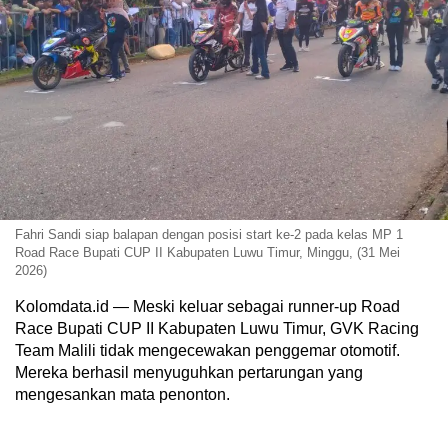
Fahri Sandi siap balapan dengan posisi start ke-2 pada kelas MP 1
Road Race Bupati CUP II Kabupaten Luwu Timur, Minggu, (31 Mei
2026)
Kolomdata.id — Meski keluar sebagai runner-up Road
Race Bupati CUP II Kabupaten Luwu Timur, GVK Racing
Team Malili tidak mengecewakan penggemar otomotif.
Mereka berhasil menyuguhkan pertarungan yang
mengesankan mata penonton.