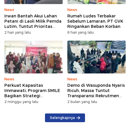
News
News
Irwan Bantah Akui Lahan
Rumah Ludes Terbakar
Petani di Laoli Milik Pemda
Sebelum Lamaran, PT GVK
Lutim, Tuntut Prioritas
Ringankan Beban Korban
Bekerja dan Berusaha
2 hari yang lalu
6 hari yang lalu
Sesuai MoU
News
News
Perkuat Kapasitas
Demo di Wasuponda Nyaris
Immawati, Program SMILE
Ricuh, Massa Tuntut
Bagikan Strategi
Transparansi Rekrutmen
Kepemimpinan Inklusif dan
dan Keterbukaan Data TKA
2 minggu yang lalu
2 bulan yang lalu
Berperspektif
Keberlanjutan
Selengkapnya