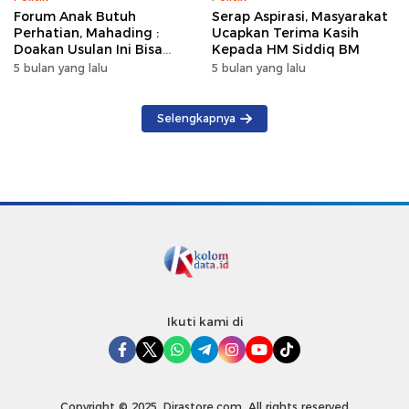
Forum Anak Butuh
Serap Aspirasi, Masyarakat
Perhatian, Mahading :
Ucapkan Terima Kasih
Doakan Usulan Ini Bisa
Kepada HM Siddiq BM
Masuk APBD 2027
5 bulan yang lalu
5 bulan yang lalu
Selengkapnya
Ikuti kami di
Copyright © 2025. Dirastore.com. All rights reserved